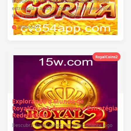
RicoGorila é um jogo inovador que combina
estratégia e ação, trazendo uma experiência
única para jogadores em 2023.
2026-05-27
RoyalCoins2
Explorando o Mundo de
RoyalCoins2: Aventura e Estratégia
Redefinidas
Descubra RoyalCoins2, um emocionante jogo