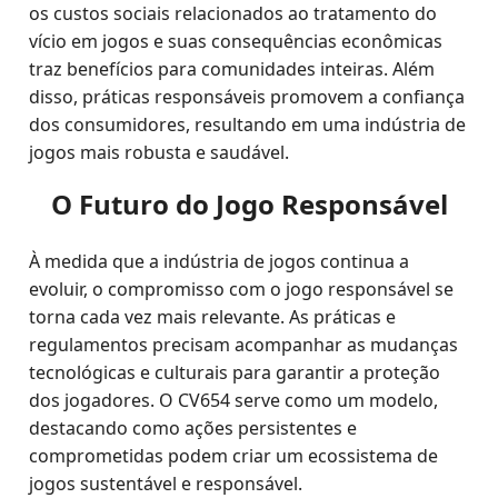
os custos sociais relacionados ao tratamento do
vício em jogos e suas consequências econômicas
traz benefícios para comunidades inteiras. Além
disso, práticas responsáveis promovem a confiança
dos consumidores, resultando em uma indústria de
jogos mais robusta e saudável.
O Futuro do Jogo Responsável
À medida que a indústria de jogos continua a
evoluir, o compromisso com o jogo responsável se
torna cada vez mais relevante. As práticas e
regulamentos precisam acompanhar as mudanças
tecnológicas e culturais para garantir a proteção
dos jogadores. O CV654 serve como um modelo,
destacando como ações persistentes e
comprometidas podem criar um ecossistema de
jogos sustentável e responsável.