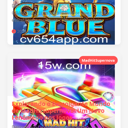
Descubra o mundo emocionante de
GRANDBLUE, um jogo inovador que combina
estratégia e aventura com eventos atuais.
2026-05-31
MadHitSupernova
Explorando o Empolgante Mundo
de MadHitSupernova: Um Novo
Fenômeno nos Jogos
Descubra o fascinante universo de