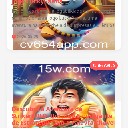
Jogo LuckyPanda
Explore as regras, a jogabilidade e a introdução
do emocionante jogo LuckyPanda, uma
aventura na selva cheia de surpresas e prêmios.
2026-05-29
StrikerWILD
Descubra a Aventura de
StrikerWILD: Um Jogo Empolgante
de Estratégia com a Palavra-chave