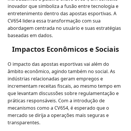
inovador que simboliza a fusão entre tecnologia e
entretenimento dentro das apostas esportivas. A
CV654 lidera essa transformação com sua
abordagem centrada no usuário e suas estratégias
baseadas em dados.
Impactos Econômicos e Sociais
O impacto das apostas esportivas vai além do
âmbito econômico, agindo também no social. As
indústrias relacionadas geram empregos e
incrementam receitas fiscais, ao mesmo tempo em
que levantam discussões sobre regulamentação e
práticas responsáveis. Com a introdução de
mecanismos como a CV654, é esperado que o
mercado se dirija a operações mais seguras e
transparentes.