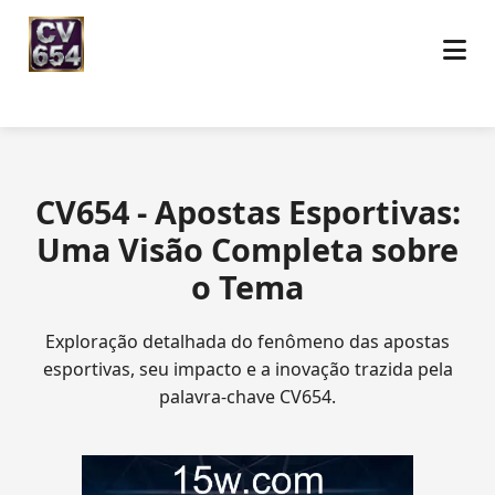
CV654 - Apostas Esportivas:
Uma Visão Completa sobre
o Tema
Exploração detalhada do fenômeno das apostas
esportivas, seu impacto e a inovação trazida pela
palavra-chave CV654.