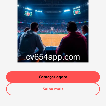
Começar agora
Saiba mais