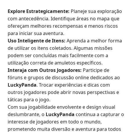
Explore Estrategicamente:
Planeje sua exploração
com antecedência. Identifique áreas no mapa que
ofereçam melhores recompensas e menos riscos
para iniciar sua aventura.
Uso Inteligente de Itens:
Aprenda a melhor forma
de utilizar os itens coletados. Algumas missões
podem ser concluídas mais facilmente com a
utilização correta de amuletos específicos.
Interaja com Outros Jogadores:
Participe de
fóruns e grupos de discussão online dedicados ao
LuckyPanda
. Trocar experiências e dicas com
outros jogadores pode abrir novas perspectivas e
táticas para o jogo.
Com sua jogabilidade envolvente e design visual
deslumbrante, o
LuckyPanda
continua a capturar o
interesse de jogadores em todo o mundo,
prometendo muita diversão e aventura para todos