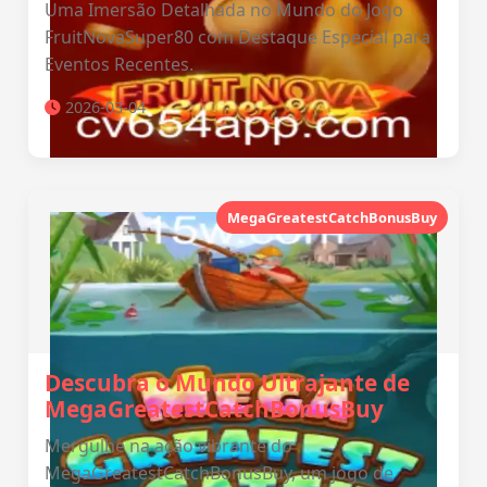
Uma Imersão Detalhada no Mundo do Jogo
FruitNovaSuper80 com Destaque Especial para
Eventos Recentes.
2026-03-04
MegaGreatestCatchBonusBuy
Descubra o Mundo Ultrajante de
MegaGreatestCatchBonusBuy
Mergulhe na ação vibrante do
MegaGreatestCatchBonusBuy, um jogo de