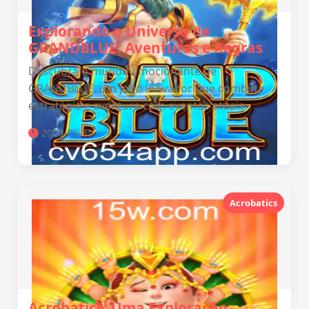
Explorando o Universo de
GRANDBLUE: Aventuras e Regras
Descubra o mundo emocionante de
GRANDBLUE, um jogo inovador que combina
estratégia e aventura com eventos atuais.
2026-05-31
Acrobatics
Acrobatics: Uma Exploração