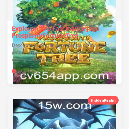
Explorando o Fascinante Jogo
ProsperityFortuneTree
Descubra as regras e a essência do inovador
jogo ProsperityFortuneTree, uma jornada
imersiva de estratégia e fortuna.
2026-04-29
HiddenRealm