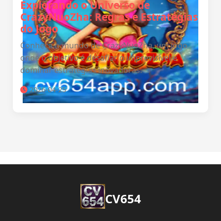
Explorando o Universo de
CrazyNuoZha: Regras e Estratégias
do Jogo
Conheça o mundo de CrazyNuoZha, um jogo
onde o objetivo é desafiar o imprevisível e
dominar estratégias inovadoras.
2026-04-25
CV654