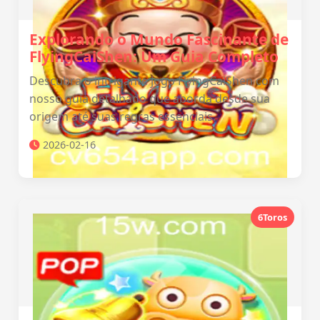
Explorando o Mundo Fascinante de
FlyingCaiShen: Um Guia Completo
Descubra o intrigante jogo FlyingCaiShen com
nosso guia detalhado que aborda desde sua
origem até suas regras essenciais.
2026-02-16
6Toros