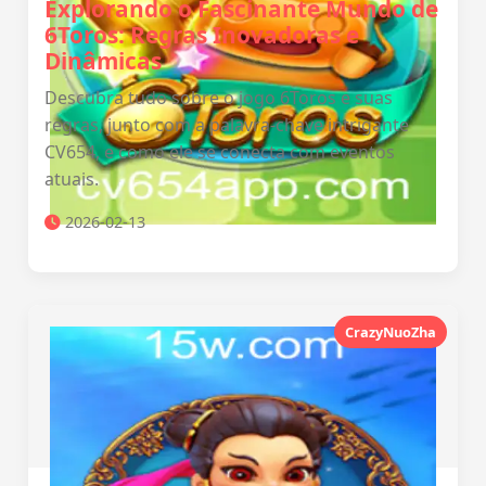
Explorando o Fascinante Mundo de
6Toros: Regras Inovadoras e
Dinâmicas
Descubra tudo sobre o jogo 6Toros e suas
regras, junto com a palavra-chave intrigante
CV654, e como ele se conecta com eventos
atuais.
2026-02-13
CrazyNuoZha