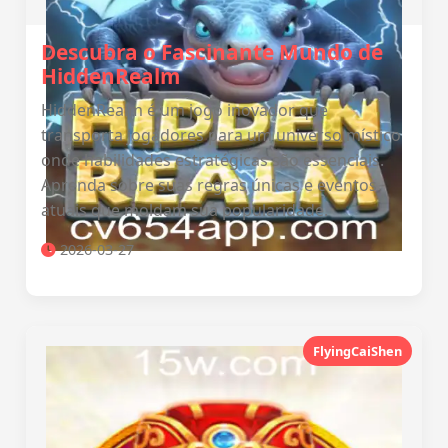
Descubra o Fascinante Mundo de
HiddenRealm
HiddenRealm é um jogo inovador que
transporta jogadores para um universo místico
onde habilidades estratégicas são essenciais.
Aprenda sobre suas regras únicas e eventos
atuais que moldam sua popularidade.
2026-03-27
FlyingCaiShen