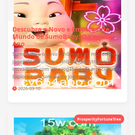
Descubra o Novo e Empolgante
Mundo de SumoBaby: O Jogo do
Ano
SumoBaby é o novo fenômeno no mundo dos
jogos de tabuleiro, combinando estratégias
inovadoras com uma jogabilidade emocionante.
Explore tudo sobre este jogo único.
2026-03-10
ProsperityFortuneTree