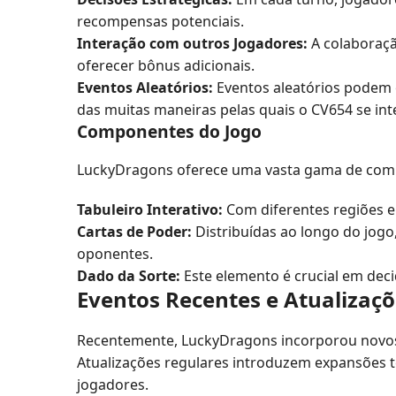
recompensas potenciais.
Interação com outros Jogadores:
A colaboraçã
oferecer bônus adicionais.
Eventos Aleatórios:
Eventos aleatórios podem 
das muitas maneiras pelas quais o CV654 se int
Componentes do Jogo
LuckyDragons oferece uma vasta gama de comp
Tabuleiro Interativo:
Com diferentes regiões e 
Cartas de Poder:
Distribuídas ao longo do jogo
oponentes.
Dado da Sorte:
Este elemento é crucial em deci
Eventos Recentes e Atualizaç
Recentemente, LuckyDragons incorporou novos e
Atualizações regulares introduzem expansões te
jogadores.