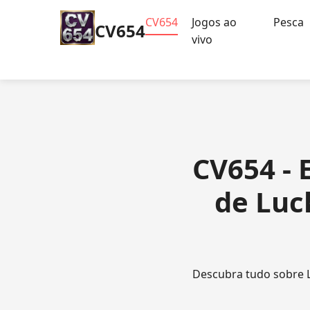
CV654
Jogos ao
Pesca
CV654
vivo
CV654 -
de Luc
Descubra tudo sobre 