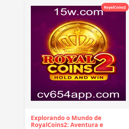
RoyalCoins2
Explorando o Mundo de
RoyalCoins2: Aventura e