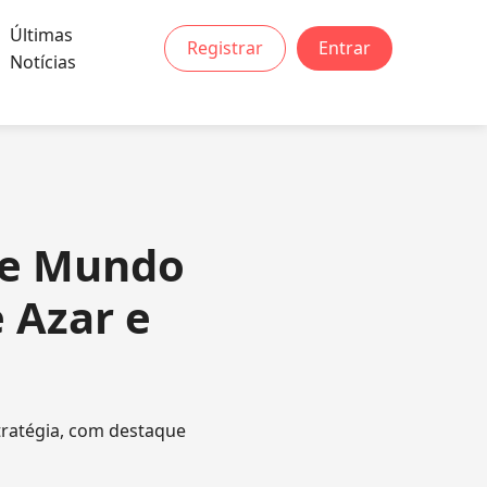
Últimas
Registrar
Entrar
Notícias
te Mundo
 Azar e
ratégia, com destaque