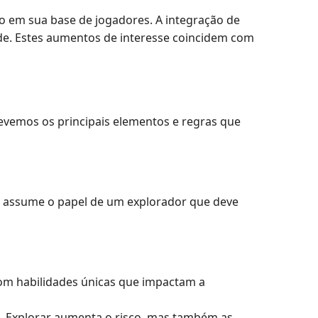
 em sua base de jogadores. A integração de
de. Estes aumentos de interesse coincidem com
evemos os principais elementos e regras que
or assume o papel de um explorador que deve
om habilidades únicas que impactam a
. Explorar aumenta o risco, mas também as