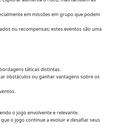
specialmente em missões em grupo que podem
rados ou recompensas; estes eventos são uma
bordagens táticas distintas.
erar obstáculos ou ganhar vantagens sobre os
ventos.
ndo o jogo envolvente e relevante.
ue o jogo continue a evoluir e desafiar seus