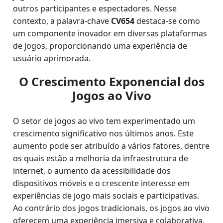
outros participantes e espectadores. Nesse
contexto, a palavra-chave
CV654
destaca-se como
um componente inovador em diversas plataformas
de jogos, proporcionando uma experiência de
usuário aprimorada.
O Crescimento Exponencial dos
Jogos ao Vivo
O setor de jogos ao vivo tem experimentado um
crescimento significativo nos últimos anos. Este
aumento pode ser atribuído a vários fatores, dentre
os quais estão a melhoria da infraestrutura de
internet, o aumento da acessibilidade dos
dispositivos móveis e o crescente interesse em
experiências de jogo mais sociais e participativas.
Ao contrário dos jogos tradicionais, os jogos ao vivo
oferecem uma experiência imersiva e colaborativa,