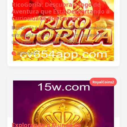
RicoGorila: Descubra o Jogo de
Aventura que Está Despertando a
Curiosidade dos Gamers
RicoGorila é um jogo inovador que combina
estratégia e ação, trazendo uma experiência
única para jogadores em 2023.
2026-05-27
RoyalCoins2
Explorando o Mundo de