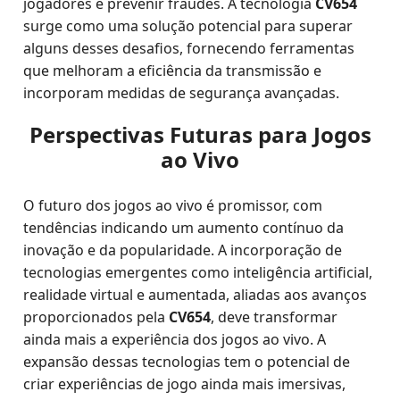
jogadores e prevenir fraudes. A tecnologia
CV654
surge como uma solução potencial para superar
alguns desses desafios, fornecendo ferramentas
que melhoram a eficiência da transmissão e
incorporam medidas de segurança avançadas.
Perspectivas Futuras para Jogos
ao Vivo
O futuro dos jogos ao vivo é promissor, com
tendências indicando um aumento contínuo da
inovação e da popularidade. A incorporação de
tecnologias emergentes como inteligência artificial,
realidade virtual e aumentada, aliadas aos avanços
proporcionados pela
CV654
, deve transformar
ainda mais a experiência dos jogos ao vivo. A
expansão dessas tecnologias tem o potencial de
criar experiências de jogo ainda mais imersivas,