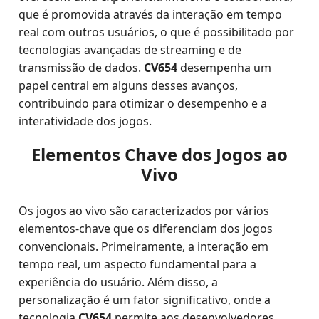
que é promovida através da interação em tempo
real com outros usuários, o que é possibilitado por
tecnologias avançadas de streaming e de
transmissão de dados.
CV654
desempenha um
papel central em alguns desses avanços,
contribuindo para otimizar o desempenho e a
interatividade dos jogos.
Elementos Chave dos Jogos ao
Vivo
Os jogos ao vivo são caracterizados por vários
elementos-chave que os diferenciam dos jogos
convencionais. Primeiramente, a interação em
tempo real, um aspecto fundamental para a
experiência do usuário. Além disso, a
personalização é um fator significativo, onde a
tecnologia
CV654
permite aos desenvolvedores