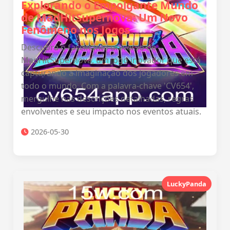
Explorando o Empolgante Mundo
de MadHitSupernova: Um Novo
Fenômeno nos Jogos
Descubra o fascinante universo de
MadHitSupernova, um jogo inovador que está
capturando a imaginação dos jogadores em
todo o mundo. Com a palavra-chave 'CV654',
mergulhe nas descrições detalhadas, regras
envolventes e seu impacto nos eventos atuais.
2026-05-30
LuckyPanda