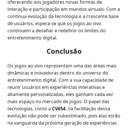
oferecendo aos jogadores novas formas de
interação e participação em mundos virtuais. Com a
contínua evolução da tecnologia e a crescente base
de usuários, espera-se que os jogos ao vivo
continuem a desafiar e redefinir os limites do
entretenimento digital.
Conclusão
Os jogos ao vivo representam uma das áreas mais
dinâmicas e inovadoras dentro do universo do
entretenimento digital. Com a sua capacidade de
reunir usuários em experiências interativas e
altamente personalizadas, eles ganham cada vez
mais espaço no mercado de jogos. O papel das
tecnologias, como a
CV654
, na facilitação dessa
evolução não pode ser subestimado, pois elas estão
na vanguarda da próxima geração de experiências