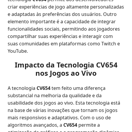
criar experiências de jogo altamente personalizadas
e adaptadas às preferências dos usuários. Outro
elemento importante é a capacidade de integrar
funcionalidades sociais, permitindo aos jogadores
compartilhar suas experiências e interagir com
suas comunidades em plataformas como Twitch e
YouTube.
Impacto da Tecnologia CV654
nos Jogos ao Vivo
A tecnologia
CV654
tem feito uma diferença
substancial na melhoria da qualidade e da
usabilidade dos jogos ao vivo. Esta tecnologia está
na base de várias inovações que tornam os jogos
mais responsivos e adaptativos. Com o uso de
algoritmos avançados, a
CV654
permite a