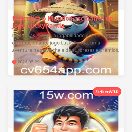
Descubra o Mundo Fascinante do
Jogo LuckyPanda
Explore as regras, a jogabilidade e a introdução
do emocionante jogo LuckyPanda, uma
aventura na selva cheia de surpresas e prêmios.
2026-05-29
StrikerWILD